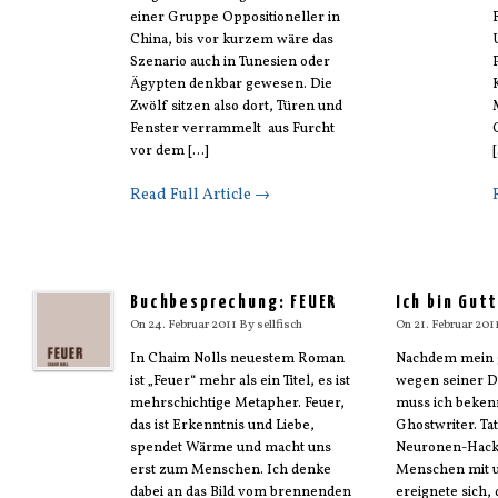
einer Gruppe Oppositioneller in
China, bis vor kurzem wäre das
Szenario auch in Tunesien oder
Ägypten denkbar gewesen. Die
Zwölf sitzen also dort, Türen und
Fenster verrammelt aus Furcht
vor dem [...]
[
Read Full Article →
Buchbesprechung: FEUER
Ich bin Gut
On
24. Februar 2011
By
sellfisch
On
21. Februar 201
In Chaim Nolls neuestem Roman
Nachdem mein g
ist „Feuer“ mehr als ein Titel, es ist
wegen seiner Dok
mehrschichtige Metapher. Feuer,
muss ich bekenn
das ist Erkenntnis und Liebe,
Ghostwriter. Tat
spendet Wärme und macht uns
Neuronen-Hacke
erst zum Menschen. Ich denke
Menschen mit un
dabei an das Bild vom brennenden
ereignete sich,