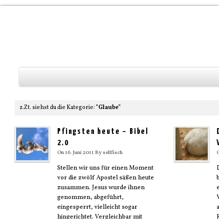
z.Zt. siehst du die Kategorie:
"Glaube"
Gesellschaft
Pfingsten heute – Bibel
Glaube
2.0
On
16. Juni 2011
By
sellfisch
Medien
Stellen wir uns für einen Moment
Film
vor die zwölf Apostel säßen heute
zusammen. Jesus wurde ihnen
Literatur
genommen, abgeführt,
Politik
eingesperrt, vielleicht sogar
hingerichtet. Vergleichbar mit