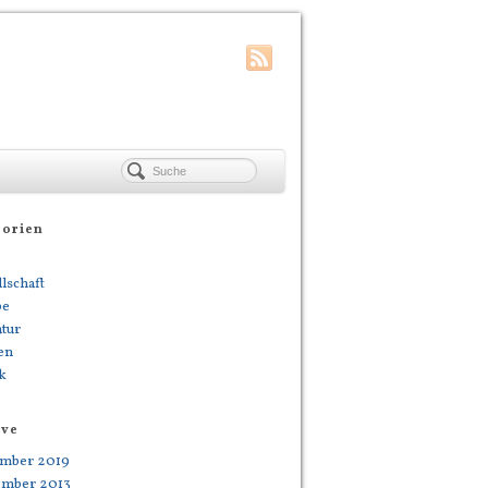
gorien
lschaft
be
atur
en
ik
ive
mber 2019
ember 2013