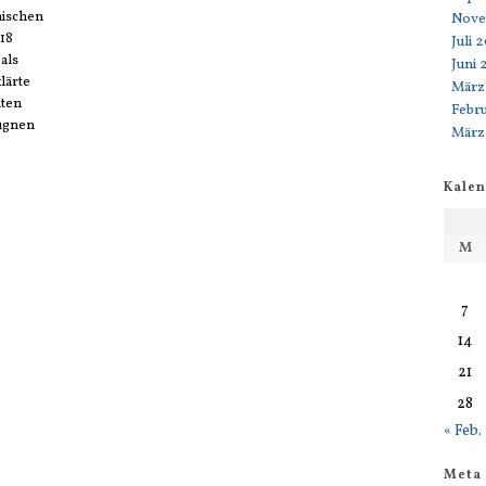
nischen
Nove
 18
Juli 
als
Juni 
lärte
März
nten
Febru
eugnen
März
Kale
M
7
14
21
28
« Feb.
Meta