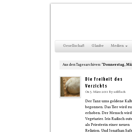
Gesellschaft
Glaube
Medien
Aus den Tagesarchiven:
"Donnerstag, Mär
Die Freiheit des
Verzichts
On
3. März 2011
By
sellfisch
Der Tanz ums goldene Kalb
begonnen. Das Tier wird z
erhoben. Der Mensch wird
Vegetarier. Iris Radisch out
als Priesterin einer neuen
Religion. Und Jonathan Saf