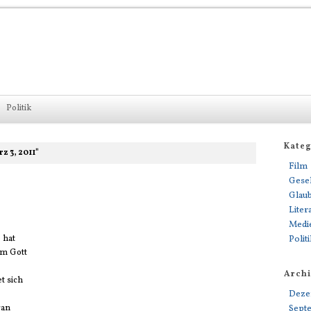
Politik
Kate
z 3, 2011"
Film
Gesel
Glau
Liter
Medi
 hat
Polit
um Gott
Arch
et sich
Deze
ran
Sept